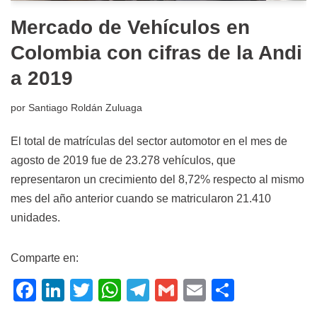
Mercado de Vehículos en
Colombia con cifras de la Andi
a 2019
por
Santiago Roldán Zuluaga
El total de matrículas del sector automotor en el mes de
agosto de 2019 fue de 23.278 vehículos, que
representaron un crecimiento del 8,72% respecto al mismo
mes del año anterior cuando se matricularon 21.410
unidades.
Comparte en:
F
Li
T
W
T
G
E
C
a
n
wi
h
el
m
m
o