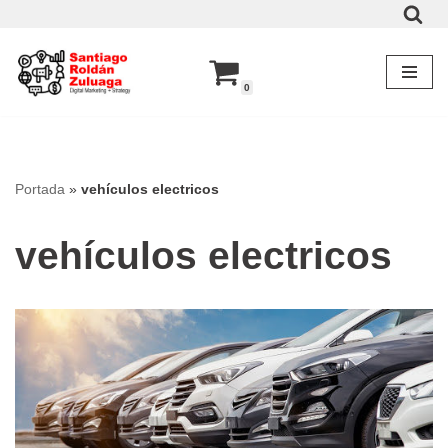
Saltar
al
0
contenido
Portada
»
vehículos electricos
vehículos electricos