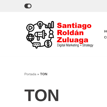
Saltar
al
contenido
H
C
Portada
»
TON
TON