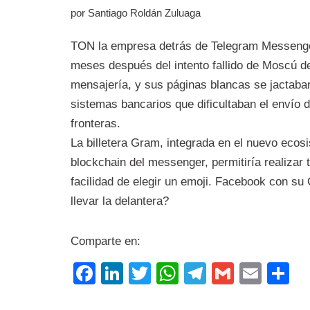
por
Santiago Roldán Zuluaga
TON la empresa detrás de Telegram Messenger
meses después del intento fallido de Moscú de
mensajería, y sus páginas blancas se jactaban 
sistemas bancarios que dificultaban el envío d
fronteras.
La billetera Gram, integrada en el nuevo eco
blockchain del messenger, permitiría realizar 
facilidad de elegir un emoji. Facebook con su
llevar la delantera?
Comparte en:
F
Li
T
W
T
G
E
C
a
n
wi
h
el
m
m
o