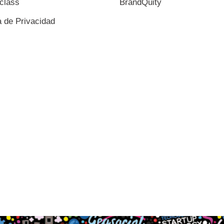
class
BrandQuity
a de Privacidad