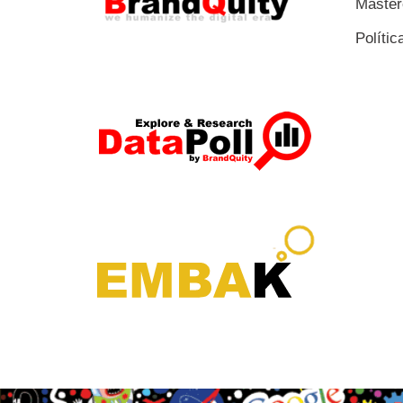
Master
Polític