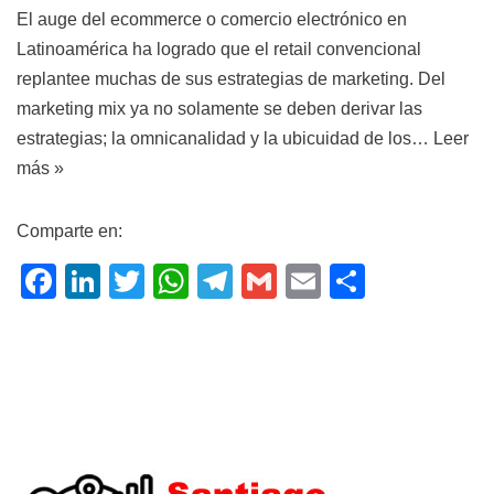
El auge del ecommerce o comercio electrónico en
Latinoamérica ha logrado que el retail convencional
replantee muchas de sus estrategias de marketing. Del
marketing mix ya no solamente se deben derivar las
estrategias; la omnicanalidad y la ubicuidad de los…
Leer
más »
Comparte en:
F
Li
T
W
T
G
E
C
a
n
wi
h
el
m
m
o
c
k
tt
at
e
ail
ail
m
e
e
er
s
gr
p
b
dI
A
a
ar
o
n
p
m
tir
o
p