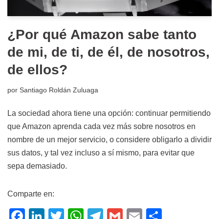
¿Por qué Amazon sabe tanto
de mi, de ti, de él, de nosotros,
de ellos?
por
Santiago Roldán Zuluaga
La sociedad ahora tiene una opción: continuar permitiendo
que Amazon aprenda cada vez más sobre nosotros en
nombre de un mejor servicio, o considere obligarlo a dividir
sus datos, y tal vez incluso a sí mismo, para evitar que
sepa demasiado.
Comparte en:
F
Li
T
W
T
G
E
C