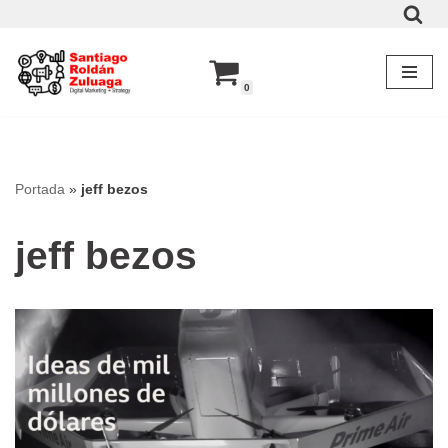
Saltar
al
0
contenido
Portada
»
jeff bezos
jeff bezos