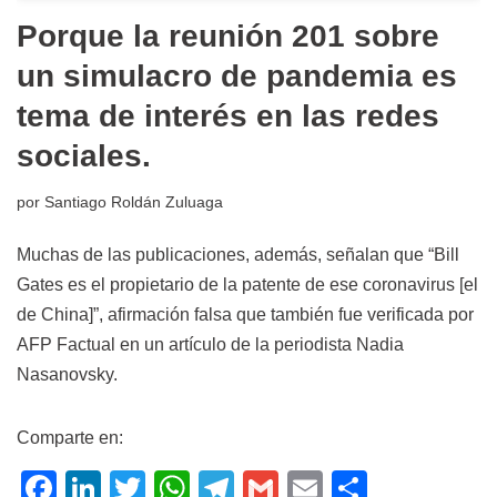
Porque la reunión 201 sobre
un simulacro de pandemia es
tema de interés en las redes
sociales.
por
Santiago Roldán Zuluaga
Muchas de las publicaciones, además, señalan que “Bill
Gates es el propietario de la patente de ese coronavirus [el
de China]”, afirmación falsa que también fue verificada por
AFP Factual en un artículo de la periodista Nadia
Nasanovsky.
Comparte en:
F
Li
T
W
T
G
E
C