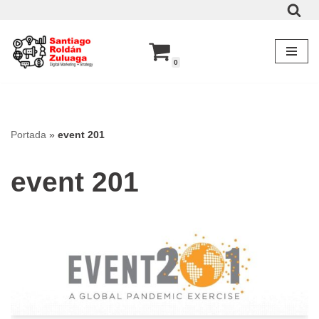
Saltar
al
0
contenido
Portada
»
event 201
event 201