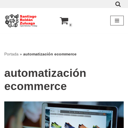
Saltar
al
0
contenido
Portada
»
automatización ecommerce
automatización
ecommerce